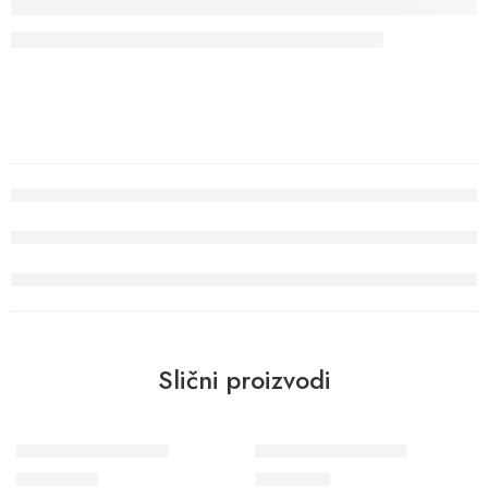
Slični proizvodi
Wohngesund 34607
Wohngesund 34796
10.700
RSD
8.900
RSD