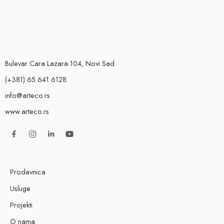
Bulevar Cara Lazara 104, Novi Sad
(+381) 65 641 6128
info@arteco.rs
www.arteco.rs
Prodavnica
Usluge
Projekti
O nama