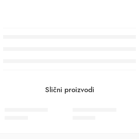
Slični proizvodi
Wohngesund 34618
Wohngesund 34602
10.700
RSD
11.600
RSD