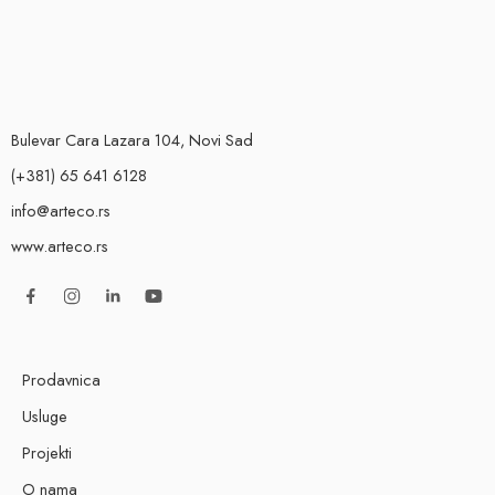
Bulevar Cara Lazara 104, Novi Sad
(+381) 65 641 6128
info@arteco.rs
www.arteco.rs
Prodavnica
Usluge
Projekti
O nama