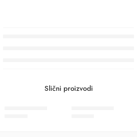
Slični proizvodi
Wohngesund 34618
Wohngesund 34617
10.700
RSD
11.600
RSD