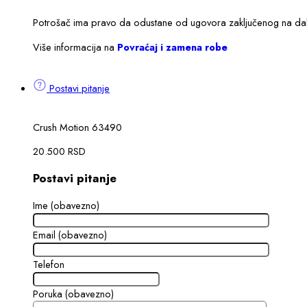
Potrošač ima pravo da odustane od ugovora zaključenog na dalji
Više informacija na
Povraćaj i zamena robe
Postavi pitanje
Crush Motion 63490
20.500
RSD
Postavi pitanje
Ime (obavezno)
Email (obavezno)
Telefon
Poruka (obavezno)