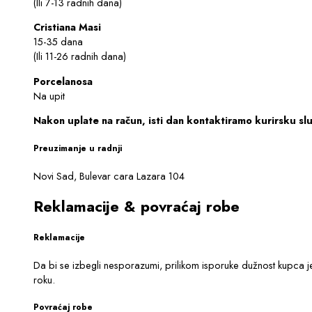
(Ili 7-13 radnih dana)
Cristiana Masi
15-35 dana
(Ili 11-26 radnih dana)
Porcelanosa
Na upit
Nakon uplate na račun, isti dan kontaktiramo kurirsku sl
Preuzimanje u radnji
Novi Sad, Bulevar cara Lazara 104
Reklamacije & povraćaj robe
Reklamacije
Da bi se izbegli nesporazumi, prilikom isporuke dužnost kupca j
roku.
Povraćaj robe