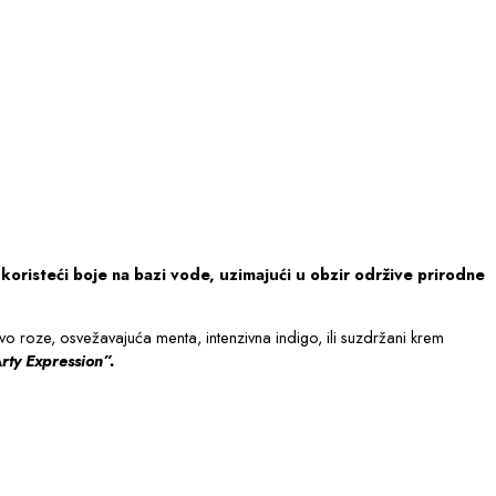
koristeći boje na bazi vode, uzimajući u obzir održive prirodne
o roze, osvežavajuća menta, intenzivna indigo, ili suzdržani krem
rty Expression”.