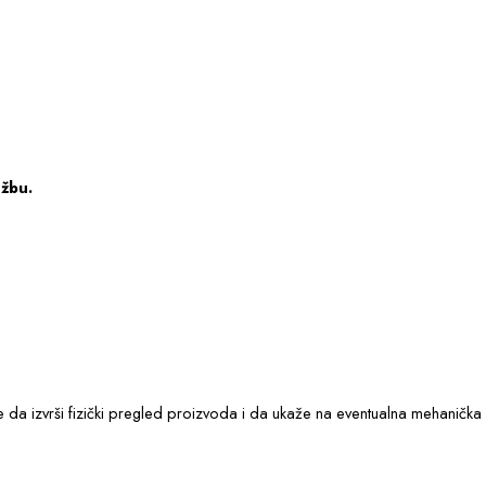
užbu.
e da izvrši fizički pregled proizvoda i da ukaže na eventualna mehanič