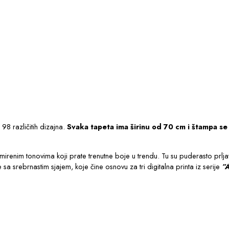
98 različitih dizajna.
Svaka tapeta ima širinu od 70 cm i štampa se 
renim tonovima koji prate trenutne boje u trendu. Tu su puderasto prljav
sa srebrnastim sjajem, koje čine osnovu za tri digitalna printa iz serije
“A