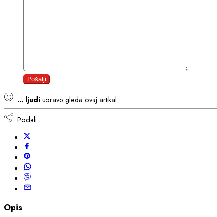
...
ljudi
upravo gleda ovaj artikal
Podeli
Opis