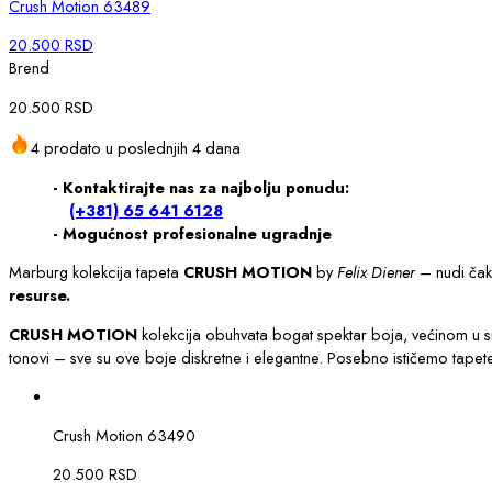
Crush Motion 63489
20.500
RSD
Brend
20.500
RSD
4 prodato u poslednjih 4 dana
- Kontaktirajte nas za najbolju ponudu:
(+381) 65 641 6128
- Mogućnost profesionalne ugradnje
Marburg kolekcija tapeta
CRUSH MOTION
by
Felix Diener
– nudi čak 
resurse.
CRUSH MOTION
kolekcija obuhvata bogat spektar boja, većinom u smi
tonovi – sve su ove boje diskretne i elegantne. Posebno ističemo tapete 
Crush Motion 63490
20.500
RSD