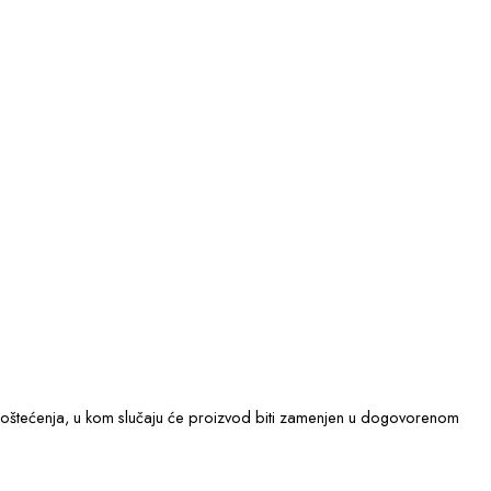
ka oštećenja, u kom slučaju će proizvod biti zamenjen u dogovorenom