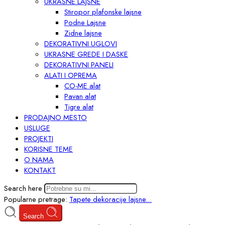
UKRASNE LAJSNE
Stiropor plafonske lajsne
Podne Lajsne
Zidne lajsne
DEKORATIVNI UGLOVI
UKRASNE GREDE I DASKE
DEKORATIVNI PANELI
ALATI I OPREMA
CO-ME alat
Pavan alat
Tigre alat
PRODAJNO MESTO
USLUGE
PROJEKTI
KORISNE TEME
O NAMA
KONTAKT
Search here
Popularne pretrage:
Tapete
dekoracije
lajsne...
Search