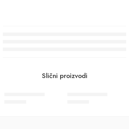
Slični proizvodi
Crush Motion 63419
Wohngesund 34618
22.800
RSD
10.700
RSD