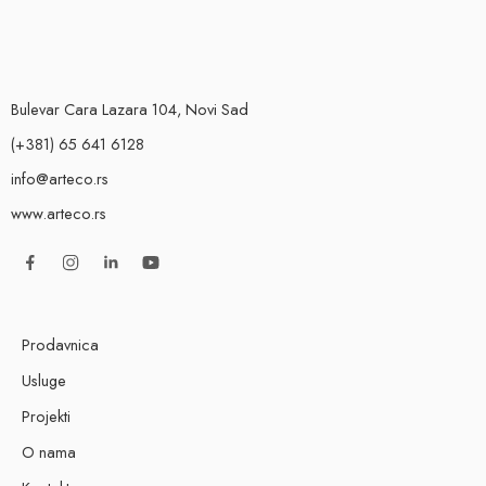
Bulevar Cara Lazara 104, Novi Sad
(+381) 65 641 6128
info@arteco.rs
www.arteco.rs
Prodavnica
Usluge
Projekti
O nama