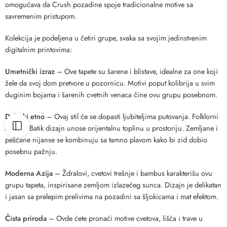
omogućava da Crush pozadine spoje tradicionalne motive sa
savremenim pristupom.
Kolekcija je podeljena u četiri grupe, svaka sa svojim jedinstvenim
digitalnim printovima:
Umetnički izraz
– Ove tapete su šarene i blistave, idealne za one koji
žele da svoj dom pretvore u pozornicu. Motivi poput kolibrija u svim
duginim bojama i šarenih cvetnih venaca čine ovu grupu posebnom.
Duboki etno
– Ovaj stil će se dopasti ljubiteljima putovanja. Folklorni
motivi i Batik dizajn unose orijentalnu toplinu u prostoriju. Zemljane i
peščane nijanse se kombinuju sa tamno plavom kako bi zid dobio
posebnu pažnju.
Moderna Azija
– Ždralovi, cvetovi trešnje i bambus karakterišu ovu
grupu tapeta, inspirisane zemljom izlazećeg sunca. Dizajn je delikatan
i jasan sa prelepim prelivima na pozadini sa šljokicama i mat efektom.
Čista priroda
– Ovde ćete pronaći motive cvetova, lišća i trave u