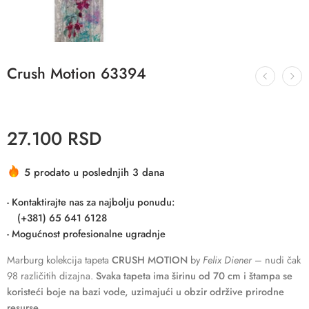
Crush Motion 63394
27.100
RSD
5 prodato u poslednjih 3 dana
- Kontaktirajte nas za najbolju ponudu:
(+381) 65 641 6128
- Mogućnost profesionalne ugradnje
Marburg kolekcija tapeta
CRUSH MOTION
by
Felix Diener
– nudi čak
98 različitih dizajna.
Svaka tapeta ima širinu od 70 cm i štampa se
koristeći boje na bazi vode, uzimajući u obzir održive prirodne
resurse.