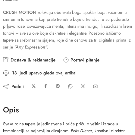
CRUSH MOTION
kolekcija obuhvata bogat spektar boja, većinom u
smirenim tonovima koji prate trenutne boje u trendu. Tu su puderasto
prljavo roze, osvežavajuća menta, intenzivna indigo, ili suzdržani krem
tonovi – sve su ove boje diskretne i elegantne. Posebno ističemo
tapete sa srebrnastim sjajem, koje čine osnovu za tri digitalna printa iz
serije
“Arty Expression”.
Dostava & reklamacije
Postavi pitanje
13
ljudi
upravo gleda ovaj artikal
Podeli
Opis
Svaka rolna tapeta je jedinstvena i priča priču o veštini izrade u
kombinaciji sa najnovijim dizajnom.
Felix Diener
, kreativni direktor,