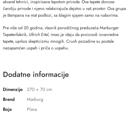
akvarel tehnici, inspirisane lepotom prirode. Ove tapete donose
čaroliju prirode i njeno relaksirajuće dejstvo u vaš prostor. Ova grupa
je štampana na mat podlozi, sa blagim sjajem samo na naborima.
Pre više od 20 godina, vlasnik porodičnog preduzeća Marburger
Tapetenfabrik,
Ullrich Eitel
, imao je ideju da proizvodi izvanredne
tapete, uprkos skepticizmu mnogih. Crush pozadine su postale
nezapamćen uspeh i priča o uspehu.
Dodatne informacije
Dimenzije
270 × 70 cm
Brend
Marburg
Boja
Plava