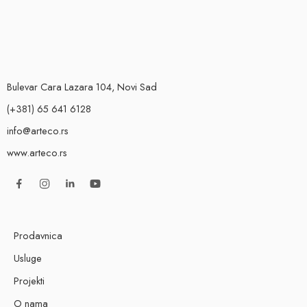
Bulevar Cara Lazara 104, Novi Sad
(+381) 65 641 6128
info@arteco.rs
www.arteco.rs
Prodavnica
Usluge
Projekti
O nama