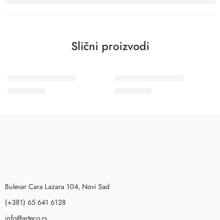
Slični proizvodi
Wohngesund 34609
Wohngesund 34603
10.700
RSD
11.600
RSD
Bulevar Cara Lazara 104, Novi Sad
(+381) 65 641 6128
info@arteco.rs