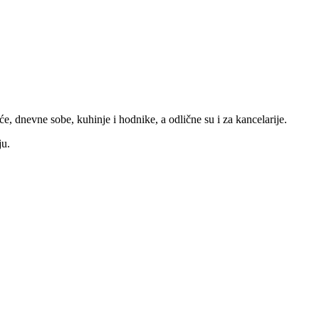
e, dnevne sobe, kuhinje i hodnike, a odlične su i za kancelarije.
ju.