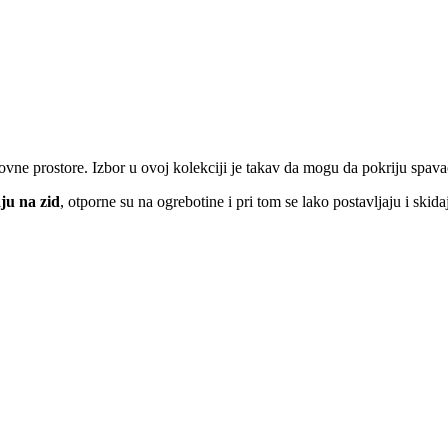
vne prostore. Izbor u ovoj kolekciji je takav da mogu da pokriju spavać
aju na zid
, otporne su na ogrebotine i pri tom se lako postavljaju i skida