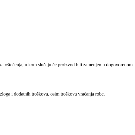
ička oštećenja, u kom slučaju će proizvod biti zamenjen u dogovorenom
zloga i dodatnih troškova, osim troškova vraćanja robe.