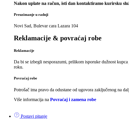
Nakon uplate na račun, isti dan kontaktiramo kurirsku slu
Preuzimanje u radnji
Novi Sad, Bulevar cara Lazara 104
Reklamacije & povraćaj robe
Reklamacije
Da bi se izbegli nesporazumi, prilikom isporuke dužnost kupca 
roku.
Povraćaj robe
Potrošač ima pravo da odustane od ugovora zaključenog na dalji
Više informacija na
Povraćaj i zamena robe
Postavi pitanje