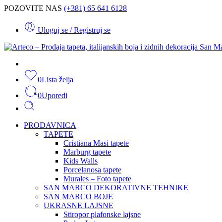
POZOVITE NAS
(+381) 65 641 6128
Uloguj se / Registruj se
0
Lista želja
0
Uporedi
PRODAVNICA
TAPETE
Cristiana Masi tapete
Marburg tapete
Kids Walls
Porcelanosa tapete
Murales – Foto tapete
SAN MARCO DEKORATIVNE TEHNIKE
SAN MARCO BOJE
UKRASNE LAJSNE
Stiropor plafonske lajsne