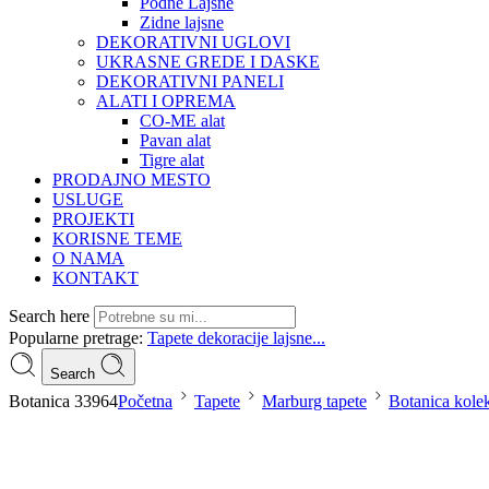
Podne Lajsne
Zidne lajsne
DEKORATIVNI UGLOVI
UKRASNE GREDE I DASKE
DEKORATIVNI PANELI
ALATI I OPREMA
CO-ME alat
Pavan alat
Tigre alat
PRODAJNO MESTO
USLUGE
PROJEKTI
KORISNE TEME
O NAMA
KONTAKT
Search here
Popularne pretrage:
Tapete
dekoracije
lajsne...
Search
Botanica 33964
Početna
Tapete
Marburg tapete
Botanica kolek