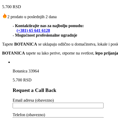
5.700
RSD
2 prodato u poslednjih 2 dana
- Kontaktirajte nas za najbolju ponudu:
(+381) 65 641 6128
- Mogućnost profesionalne ugradnje
Tapete
BOTANICA
se uklapaju odlično u domaćinstva, lokale i poslo
BOTANICA
tapete su lako perive, otporne na svetlost,
lepo prijanj
Botanica 33964
5.700
RSD
Request a Call Back
Email adresa (obavezno)
Telefon (obavezno)