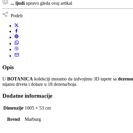
...
ljudi
upravo gleda ovaj artikal
Podeli
Opis
U
BOTANICA
kolekciji moramo da izdvojimo 3D tapete sa
dezenom
nijansi drveta i dolaze u 18 dezena/boja.
Dodatne informacije
Dimenzije
1005 × 53 cm
Brend
Marburg