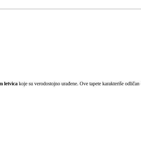
 letvica
koje su verodostojno urađene. Ove tapete karakteriše odličan 