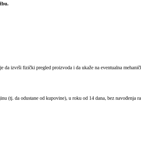
žbu.
je da izvrši fizički pregled proizvoda i da ukaže na eventualna mehan
nu (tj. da odustane od kupovine), u roku od 14 dana, bez navođenja ra