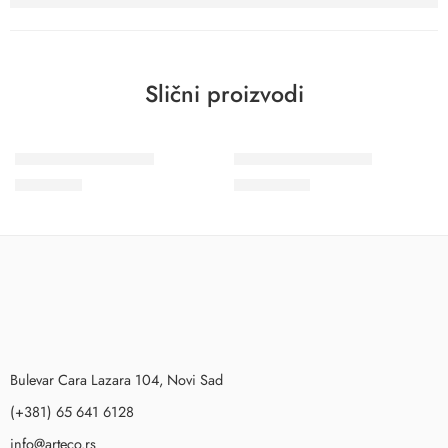
Slični proizvodi
Wohngesund 34709
Wohngesund 34799
9.800
RSD
10.700
RSD
Bulevar Cara Lazara 104, Novi Sad
(+381) 65 641 6128
info@arteco.rs