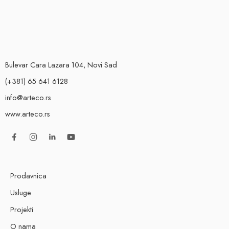
Bulevar Cara Lazara 104, Novi Sad
(+381) 65 641 6128
info@arteco.rs
www.arteco.rs
Prodavnica
Usluge
Projekti
O nama