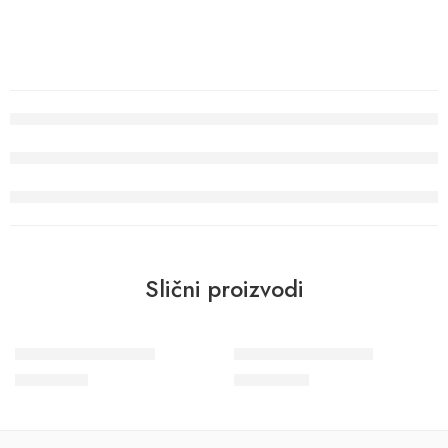
Slični proizvodi
Wohngesund 34614
Wohngesund 34798
11.600
RSD
10.700
RSD