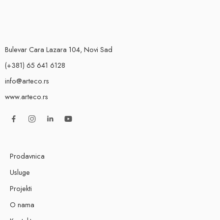
Bulevar Cara Lazara 104, Novi Sad
(+381) 65 641 6128
info@arteco.rs
www.arteco.rs
Prodavnica
Usluge
Projekti
O nama