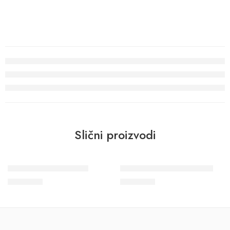
Slični proizvodi
Zidni panel CANELÉ L
Zidni panel ALLEGRETTO
9.095
RSD
9.095
RSD