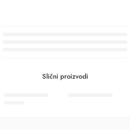
Slični proizvodi
Zidni panel MODERN
Zidni panel CAVETTO
4.850
RSD