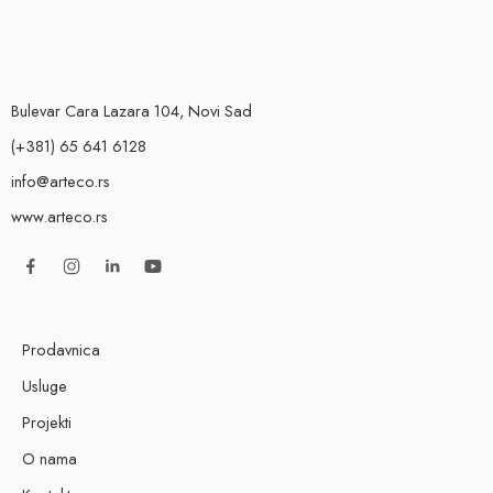
Bulevar Cara Lazara 104, Novi Sad
(+381) 65 641 6128
info@arteco.rs
www.arteco.rs
Prodavnica
Usluge
Projekti
O nama