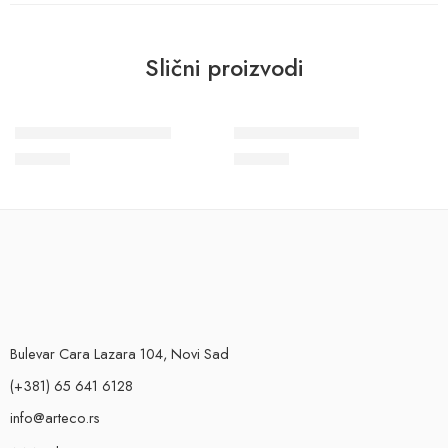
Slični proizvodi
Plafonska lajsna LX 75
Zidna lajsna U 40
658
RSD
220
RSD
Bulevar Cara Lazara 104, Novi Sad
(+381) 65 641 6128
info@arteco.rs