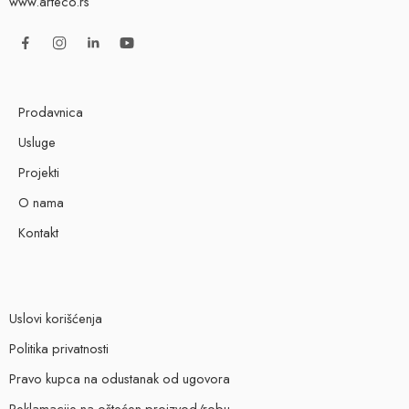
www.arteco.rs
Prodavnica
Usluge
Projekti
O nama
Kontakt
Uslovi korišćenja
Politika privatnosti
Pravo kupca na odustanak od ugovora
Reklamacije na oštećen proizvod/robu