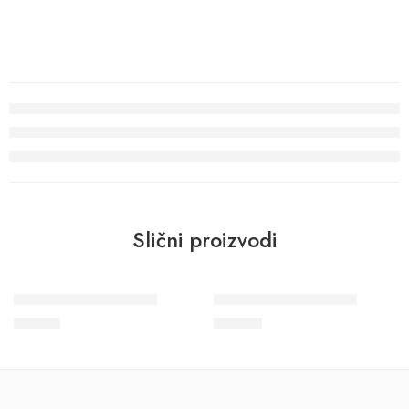
Slični proizvodi
Plafonska lajsna LX 65
Plafonska lajsna LX 28
311
RSD
123
RSD