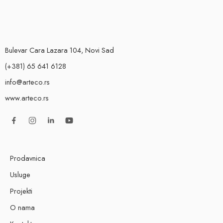
Bulevar Cara Lazara 104, Novi Sad
(+381) 65 641 6128
info@arteco.rs
www.arteco.rs
Prodavnica
Usluge
Projekti
O nama