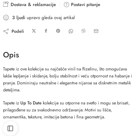
Dostava & reklamacije
Postavi pitanje
3
ljudi
upravo gleda ovaj artikal
Podeli
Opis
Tapete iz ove kolekcije su najčešće vinil na flizelinu, što omogućava
lakše lepljenje i skidanje, bolju stabilnost i veću otpornost na habanje i
pranje. Dominiraju neutralne i elegantne nijanse sa diskretnim metalik
detaljima.
Tapete iz
Up To Date
kolekcije su otporne na svetlo i mogu se brisati,
prilagođene su za svakodnevno održavanje. Motivi su lišće,
ornamentika, teksture, imitacije betona i fina geometrija.