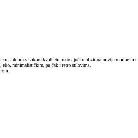
 u stalnom visokom kvalitetu, uzimajući u obzir najnovije modne trend
 eko, minimalističkim, pa čak i retro stilovima,
urom.