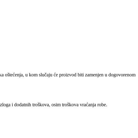
ička oštećenja, u kom slučaju će proizvod biti zamenjen u dogovorenom
zloga i dodatnih troškova, osim troškova vraćanja robe.