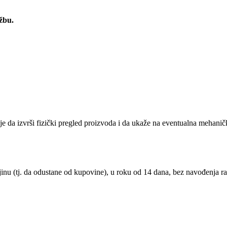
žbu.
je da izvrši fizički pregled proizvoda i da ukaže na eventualna mehan
nu (tj. da odustane od kupovine), u roku od 14 dana, bez navođenja ra