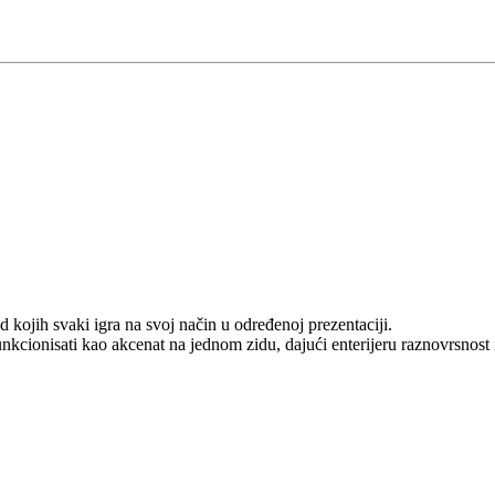
d kojih svaki igra na svoj način u određenoj prezentaciji.
unkcionisati kao akcenat na jednom zidu, dajući enterijeru raznovrsnost 