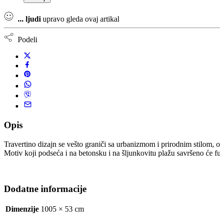
...
ljudi
upravo gleda ovaj artikal
Podeli
Opis
Travertino dizajn se vešto graniči sa urbanizmom i prirodnim stilom, o
Motiv koji podseća i na betonsku i na šljunkovitu plažu savršeno će f
Dodatne informacije
Dimenzije
1005 × 53 cm