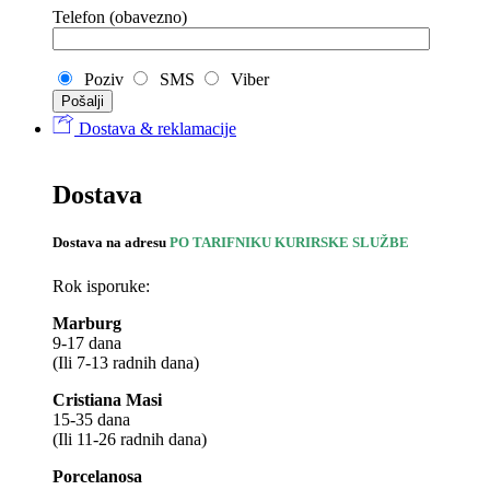
Telefon (obavezno)
Poziv
SMS
Viber
Dostava & reklamacije
Dostava
Dostava na adresu
PO TARIFNIKU KURIRSKE SLUŽBE
Rok isporuke:
Marburg
9-17 dana
(Ili 7-13 radnih dana)
Cristiana Masi
15-35 dana
(Ili 11-26 radnih dana)
Porcelanosa