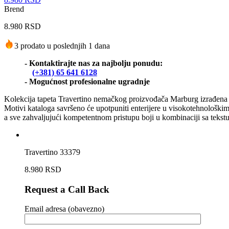
Brend
8.980
RSD
3 prodato u poslednjih 1 dana
- Kontaktirajte nas za najbolju ponudu:
(+381) 65 641 6128
- Mogućnost profesionalne ugradnje
Kolekcija tapeta Travertino nemačkog proizvođača Marburg izrađena je
Motivi kataloga savršeno će upotpuniti enterijere u visokotehnološkim,
a sve zahvaljujući kompetentnom pristupu boji u kombinaciji sa tekst
Travertino 33379
8.980
RSD
Request a Call Back
Email adresa (obavezno)