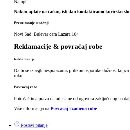
Na upit
Nakon uplate na račun, isti dan kontaktiramo kurirsku slu
Preuzimanje u radnji
Novi Sad, Bulevar cara Lazara 104
Reklamacije & povraćaj robe
Reklamacije
Da bi se izbegli nesporazumi, prilikom isporuke dužnost kupca 
roku.
Povraćaj robe
Potrošač ima pravo da odustane od ugovora zaključenog na dalji
Više informacija na
Povraćaj i zamena robe
Postavi pitanje