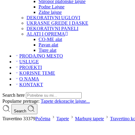
Stiropor plafonske lajsne
Podne Lajsne
Zidne lajsne
DEKORATIVNI UGLOVI
UKRASNE GREDE I DASKE
DEKORATIVNI PANELI
ALATI I OPREMA
CO-ME alat
Pavan alat
Tigre alat
PRODAJNO MESTO
USLUGE
PROJEKTI
KORISNE TEME
O NAMA
KONTAKT
Search here
Popularne pretrage:
Tapete
dekoracije
lajsne...
Search
Travertino 33379
Početna
Tapete
Marburg tapete
Travertino ko