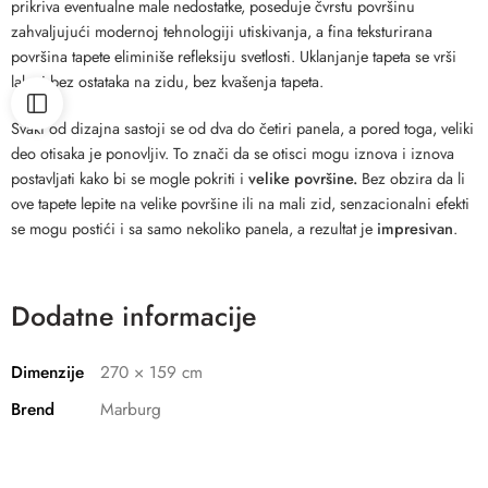
prikriva eventualne male nedostatke, poseduje čvrstu površinu
zahvaljujući modernoj tehnologiji utiskivanja, a fina teksturirana
površina tapete eliminiše refleksiju svetlosti. Uklanjanje tapeta se vrši
lako i bez ostataka na zidu, bez kvašenja tapeta.
Svaki od dizajna sastoji se od dva do četiri panela, a pored toga, veliki
deo otisaka je ponovljiv. To znači da se otisci mogu iznova i iznova
postavljati kako bi se mogle pokriti i
velike površine.
Bez obzira da li
ove tapete lepite na velike površine ili na mali zid, senzacionalni efekti
se mogu postići i sa samo nekoliko panela, a rezultat je
impresivan
.
Dodatne informacije
Dimenzije
270 × 159 cm
Brend
Marburg