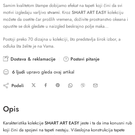
Samim kvalitetom štampe dobijamo efekat na tapeti koji čini da svi
motivi izgledaju varljivo
stvarni
. Kroz
SMART ART EASY
kolekciju
možete da osetite čar prošlih vremena, doživite prostranstvo okeana i
opustite se dok gledate u naizgled beskrajno polje maka…
Postoji preko 70 dizajna u kolekciji, što predstavlja širok izbor, a
odluka šta želite je na Vama.
Dostava & reklamacije
Postavi pitanje
6
ljudi
upravo gleda ovaj artikal
Podeli
Opis
Karakteristika kolekcije
SMART ART EASY
jeste i ta da ima konusni rub
koji čini da spojevi na tapeti nestaju. Višeslojna konstrukcija tapete