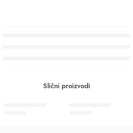
Slični proizvodi
Wohngesund 34612
Wohngesund 34799
11.600
RSD
10.700
RSD