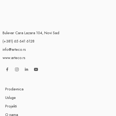
Bulevar Cara Lazara 104, Novi Sad
(+381) 65 641 6128
info@arteco.rs
www.arteco.rs
Prodavnica
Usluge
Projekti
O nama