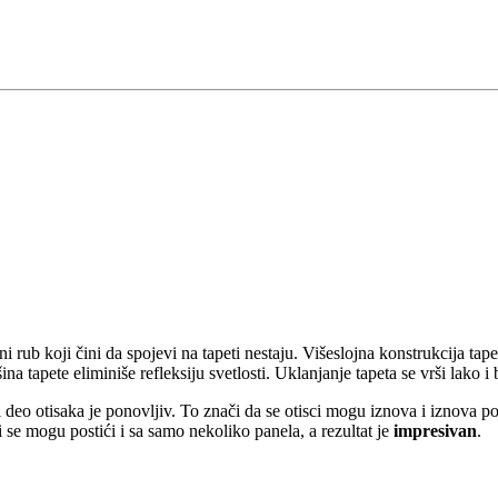
sni rub koji čini da spojevi na tapeti nestaju. Višeslojna konstrukcija t
na tapete eliminiše refleksiju svetlosti. Uklanjanje tapeta se vrši lako i
i deo otisaka je ponovljiv. To znači da se otisci mogu iznova i iznova po
ti se mogu postići i sa samo nekoliko panela, a rezultat je
impresivan
.