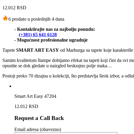
12.012
RSD
6 prodato u poslednjih 4 dana
- Kontaktirajte nas za najbolju ponudu:
(+381) 65 641 6128
- Mogućnost profesionalne ugradnje
Tapete
SMART ART EASY
od Marburga su tapete koje karakteriše
Samim kvalitetom štampe dobijamo efekat na tapeti koji čini da svi mo
opustite se dok gledate u naizgled beskrajno polje maka…
Postoji preko 70 dizajna u kolekciji, što predstavlja širok izbor, a odlu
Smart Art Easy 47204
12.012
RSD
Request a Call Back
Email adresa (obavezno)