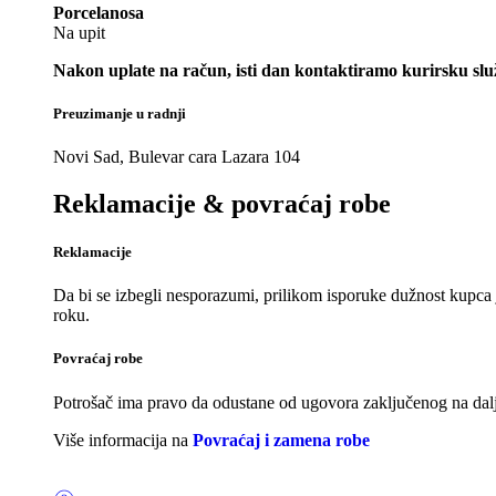
Porcelanosa
Na upit
Nakon uplate na račun, isti dan kontaktiramo kurirsku slu
Preuzimanje u radnji
Novi Sad, Bulevar cara Lazara 104
Reklamacije & povraćaj robe
Reklamacije
Da bi se izbegli nesporazumi, prilikom isporuke dužnost kupca 
roku.
Povraćaj robe
Potrošač ima pravo da odustane od ugovora zaključenog na dalji
Više informacija na
Povraćaj i zamena robe