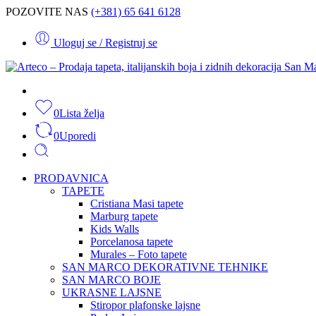
POZOVITE NAS
(+381) 65 641 6128
Uloguj se / Registruj se
0
Lista želja
0
Uporedi
PRODAVNICA
TAPETE
Cristiana Masi tapete
Marburg tapete
Kids Walls
Porcelanosa tapete
Murales – Foto tapete
SAN MARCO DEKORATIVNE TEHNIKE
SAN MARCO BOJE
UKRASNE LAJSNE
Stiropor plafonske lajsne