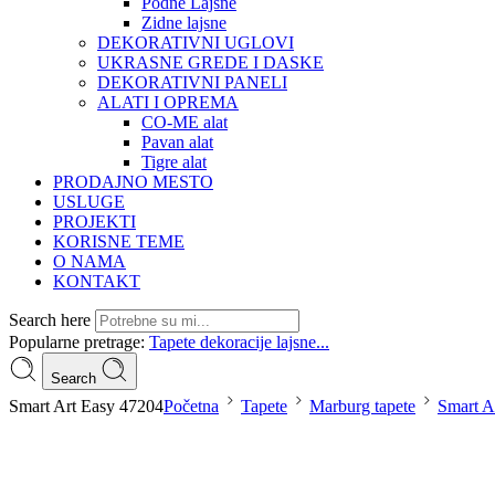
Podne Lajsne
Zidne lajsne
DEKORATIVNI UGLOVI
UKRASNE GREDE I DASKE
DEKORATIVNI PANELI
ALATI I OPREMA
CO-ME alat
Pavan alat
Tigre alat
PRODAJNO MESTO
USLUGE
PROJEKTI
KORISNE TEME
O NAMA
KONTAKT
Search here
Popularne pretrage:
Tapete
dekoracije
lajsne...
Search
Smart Art Easy 47204
Početna
Tapete
Marburg tapete
Smart Ar