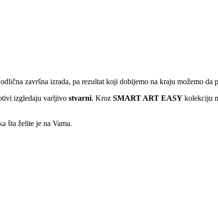
 odlična završna izrada, pa rezultat koji dobijemo na kraju možemo da
tivi izgledaju varljivo
stvarni
. Kroz
SMART ART EASY
kolekciju m
ka šta želite je na Vama.