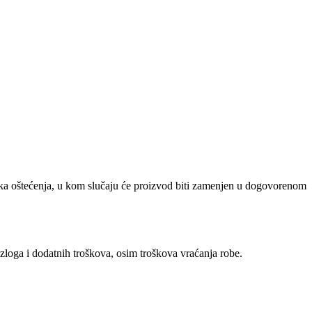
ička oštećenja, u kom slučaju će proizvod biti zamenjen u dogovorenom
zloga i dodatnih troškova, osim troškova vraćanja robe.