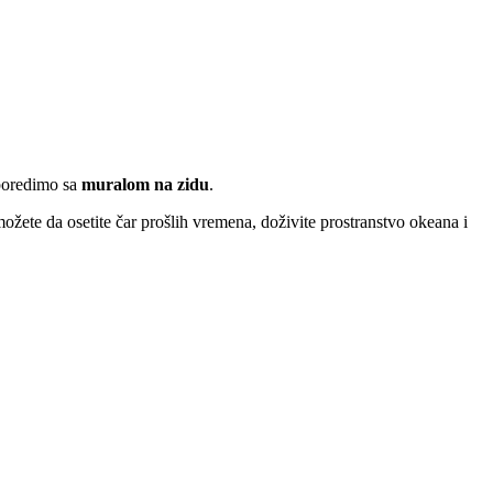
 poredimo sa
muralom na zidu
.
ožete da osetite čar prošlih vremena, doživite prostranstvo okeana i