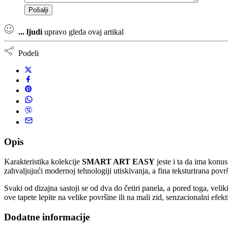
...
ljudi
upravo gleda ovaj artikal
Podeli
Opis
Karakteristika kolekcije
SMART ART EASY
jeste i ta da ima konu
zahvaljujući modernoj tehnologiji utiskivanja, a fina teksturirana površi
Svaki od dizajna sastoji se od dva do četiri panela, a pored toga, velik
ove tapete lepite na velike površine ili na mali zid, senzacionalni efek
Dodatne informacije