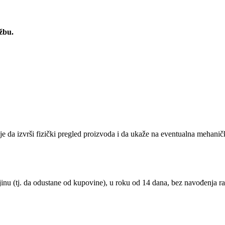
žbu.
je da izvrši fizički pregled proizvoda i da ukaže na eventualna mehan
nu (tj. da odustane od kupovine), u roku od 14 dana, bez navođenja ra