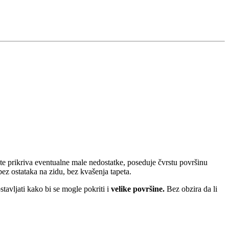
apete prikriva eventualne male nedostatke, poseduje čvrstu površinu
 bez ostataka na zidu, bez kvašenja tapeta.
stavljati kako bi se mogle pokriti i
velike površine.
Bez obzira da li