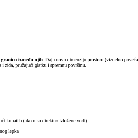
i granicu između njih
. Daju novu dimenziju prostoru (vizuelno povećav
a i zida, pružajući glatku i spremnu površinu.
ući kupatila (ako nisu direktno izložene vodi)
žnog lepka