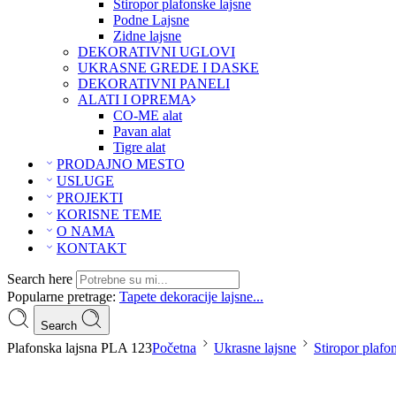
Stiropor plafonske lajsne
Podne Lajsne
Zidne lajsne
DEKORATIVNI UGLOVI
UKRASNE GREDE I DASKE
DEKORATIVNI PANELI
ALATI I OPREMA
CO-ME alat
Pavan alat
Tigre alat
PRODAJNO MESTO
USLUGE
PROJEKTI
KORISNE TEME
O NAMA
KONTAKT
Search here
Popularne pretrage:
Tapete
dekoracije
lajsne...
Search
Plafonska lajsna PLA 123
Početna
Ukrasne lajsne
Stiropor plafo