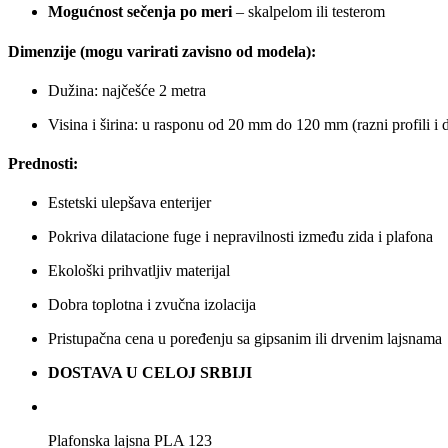
Mogućnost sečenja po meri
– skalpelom ili testerom
Dimenzije (mogu varirati zavisno od modela):
Dužina: najčešće 2 metra
Visina i širina: u rasponu od 20 mm do 120 mm (razni profili i d
Prednosti:
Estetski ulepšava enterijer
Pokriva dilatacione fuge i nepravilnosti između zida i plafona
Ekološki prihvatljiv materijal
Dobra toplotna i zvučna izolacija
Pristupačna cena u poređenju sa gipsanim ili drvenim lajsnama
DOSTAVA U CELOJ SRBIJI
Plafonska lajsna PLA 123