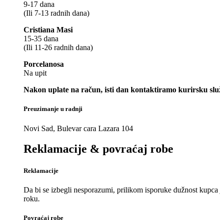
9-17 dana
(Ili 7-13 radnih dana)
Cristiana Masi
15-35 dana
(Ili 11-26 radnih dana)
Porcelanosa
Na upit
Nakon uplate na račun, isti dan kontaktiramo kurirsku slu
Preuzimanje u radnji
Novi Sad, Bulevar cara Lazara 104
Reklamacije & povraćaj robe
Reklamacije
Da bi se izbegli nesporazumi, prilikom isporuke dužnost kupca 
roku.
Povraćaj robe