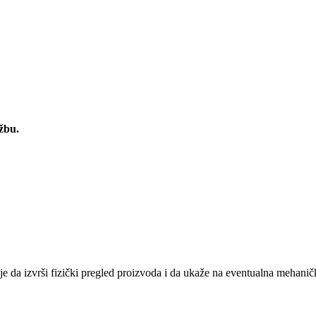
žbu.
je da izvrši fizički pregled proizvoda i da ukaže na eventualna mehan