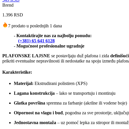
Brend
1.396
RSD
7 prodato u poslednjih 1 dana
- Kontaktirajte nas za najbolju ponudu:
(+381) 65 641 6128
- Mogućnost profesionalne ugradnje
PLAFONSKE LAJSNE
se postavljaju duž plafona i zida
definišuć
prikriti eventualne nepravilnosti ili nedostatke na spoju između plafon
Karakteristike:
Materijal:
Ekstrudirani polistiren (XPS)
Lagana konstrukcija
– lako se transportuju i montiraju
Glatka površina
spremna za farbanje (akrilne ili vodene boje)
Otpornost na vlagu i buđ
, pogodna za sve prostorije, uključuj
Jednostavna montaža
– uz pomoć lepka za stiropor ili monta