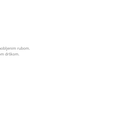
zaobljenim rubom.
nom drškom.