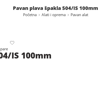
Pavan plava špakla 504/IS 100mm
Početna
Alati i oprema
Pavan alat
pare
504/IS 100mm