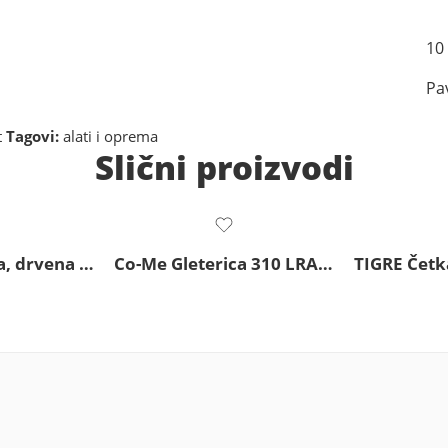
10
Pa
t
Tagovi:
alati i oprema
Slični proizvodi
Pavan Gleterica, drvena drska, 825/I 200x80x0,6mm
Co-Me Gleterica 310 LRA 280x140x0,6mm
TIGRE Četka