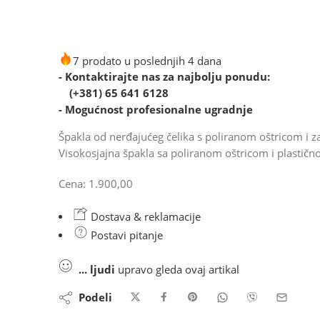
7 prodato u poslednjih 4 dana
- Kontaktirajte nas za najbolju ponudu:
(+381) 65 641 6128
- Mogućnost profesionalne ugradnje
Špakla od nerđajućeg čelika s poliranom oštricom i 
Visokosjajna špakla sa poliranom oštricom i plastič
Cena: 1.900,00
Dostava & reklamacije
Postavi pitanje
...
ljudi
upravo gleda ovaj artikal
Podeli