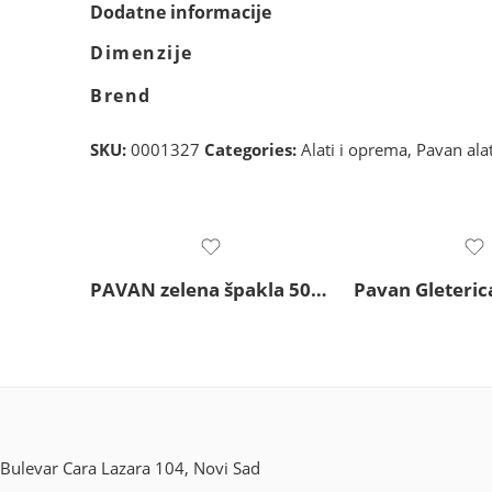
Dodatne informacije
Dimenzije
Brend
SKU:
0001327
Categories:
Alati i oprema
,
Pavan ala
PAVAN zelena špakla 504/I 80mm
Bulevar Cara Lazara 104, Novi Sad