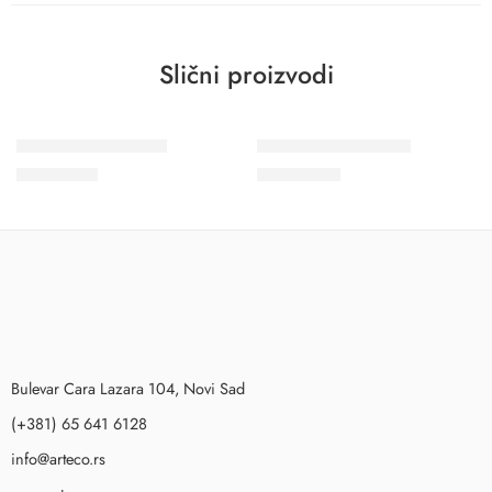
Slični proizvodi
Wohngesund 34616
Wohngesund 34609
11.600
RSD
10.700
RSD
Bulevar Cara Lazara 104, Novi Sad
(+381) 65 641 6128
info@arteco.rs