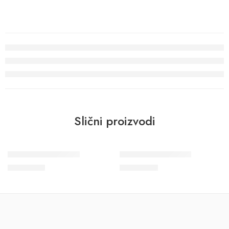
Slični proizvodi
Wohngesund 34602
Wohngesund 34610
11.600
RSD
10.700
RSD