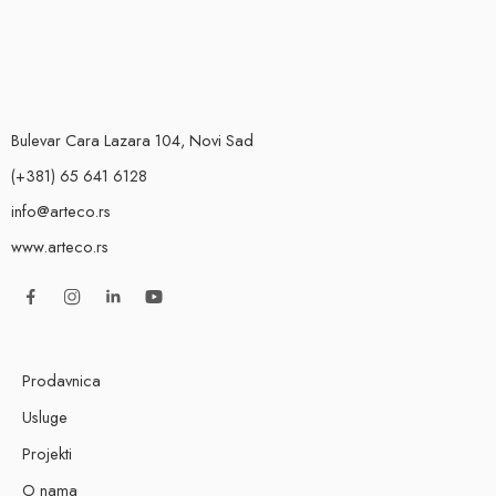
Bulevar Cara Lazara 104, Novi Sad
(+381) 65 641 6128
info@arteco.rs
www.arteco.rs
Prodavnica
Usluge
Projekti
O nama