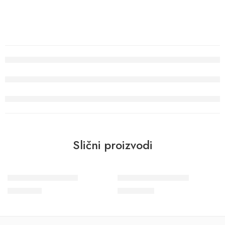
Slični proizvodi
Wohngesund 34708
Wohngesund 34604
9.800
RSD
11.600
RSD