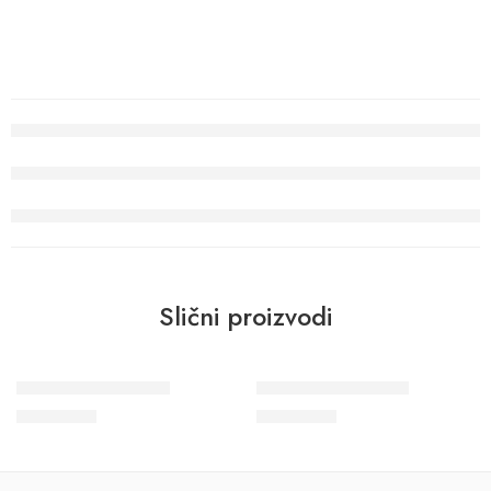
Slični proizvodi
Wohngesund 34601
Wohngesund 34616
11.600
RSD
11.600
RSD