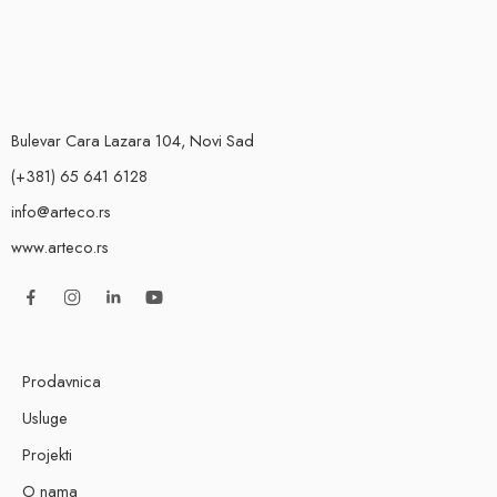
Bulevar Cara Lazara 104, Novi Sad
(+381) 65 641 6128
info@arteco.rs
www.arteco.rs
Prodavnica
Usluge
Projekti
O nama