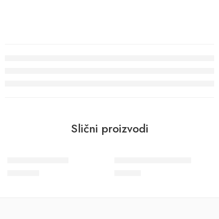
Slični proizvodi
Podna lajsna FT 1
Plafonska lajsna LX 52
1.292
RSD
288
RSD