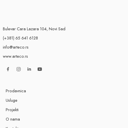
Bulevar Cara Lazara 104, Novi Sad
(+381) 65 641 6128
info@arteco.rs
www.arteco.rs
Prodavnica
Usluge
Projekti
O nama