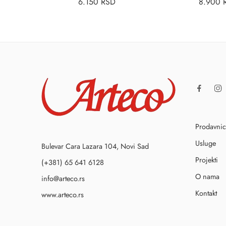
6.150
RSD
8.900
Prodavni
Usluge
Bulevar Cara Lazara 104, Novi Sad
Projekti
(+381) 65 641 6128
O nama
info@arteco.rs
Kontakt
www.arteco.rs