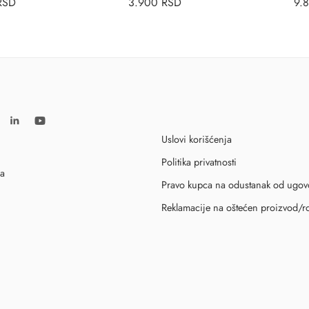
RSD
3.900
RSD
9.
Uslovi korišćenja
Politika privatnosti
ca
Pravo kupca na odustanak od ugov
Reklamacije na oštećen proizvod/r