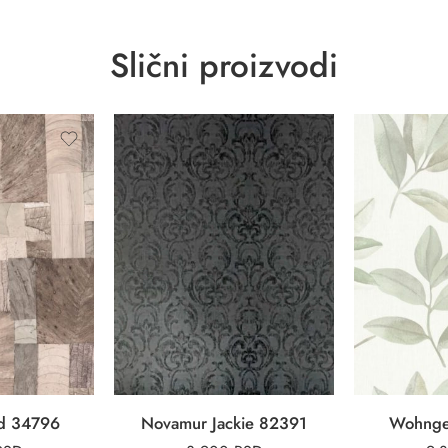
Slični proizvodi
d 34796
Novamur Jackie 82391
Wohnge