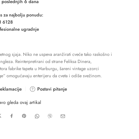
 poslednjih 6 dana
nas za najbolju ponudu:
1 6128
fesionalne ugradnje
vetnog sjaja. Niko ne uspeva aranžirati cveće tako raskošno i
Engleza. Reinterpretirani od strane Feliksa Dinera,
tora fabrike tapeta u Marburgu, šareni vintage uzorci
ge“ omogućavaju enterijeru da cveta i odiše svežinom.
eklamacije
Postavi pitanje
vo gleda ovaj artikal