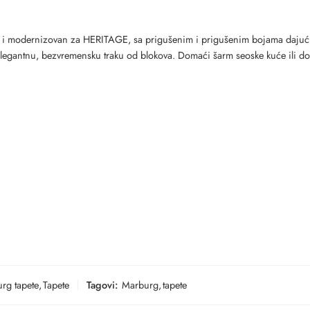
iran i modernizovan za HERITAGE, sa prigušenim i prigušenim bojama dajući
 elegantnu, bezvremensku traku od blokova. Domaći šarm seoske kuće ili do
rg tapete
,
Tapete
Tagovi:
Marburg
,
tapete