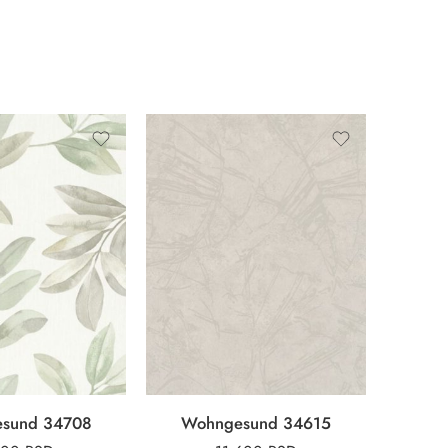
sund 34708
Wohngesund 34615
Cru