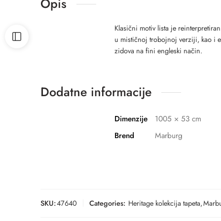
Opis
Klasični motiv lista je reinterpret
u mističnoj trobojnoj verziji, kao i
zidova na fini engleski način.
Dodatne informacije
Dimenzije
1005 × 53 cm
Brend
Marburg
SKU:
47640
Categories:
Heritage kolekcija tapeta
,
Marbu