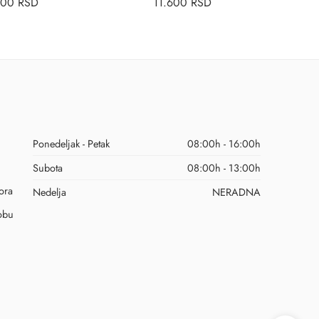
800
RSD
11.600
RSD
Ponedeljak - Petak
08:00h - 16:00h
Subota
08:00h - 13:00h
ora
Nedelja
NERADNA
obu