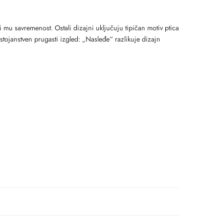
 mu savremenost. Ostali dizajni uključuju tipičan motiv ptica
stojanstven prugasti izgled: „Nasleđe“ razlikuje dizajn