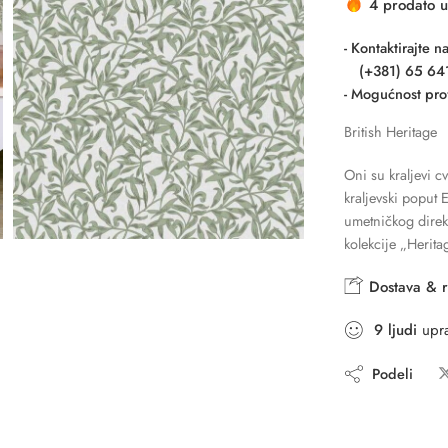
4 prodato u
- Kontaktirajte 
(+381) 65 64
- Mogućnost pro
British Heritage
Oni su kraljevi c
kraljevski poput 
umetničkog direk
kolekcije „Herita
Dostava & r
9
ljudi
upra
Podeli