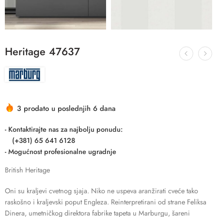
Heritage 47637
3 prodato u poslednjih 6 dana
- Kontaktirajte nas za najbolju ponudu:
(+381) 65 641 6128
- Mogućnost profesionalne ugradnje
British Heritage
Oni su kraljevi cvetnog sjaja. Niko ne uspeva aranžirati cveće tako
raskošno i kraljevski poput Engleza. Reinterpretirani od strane Feliksa
Dinera, umetničkog direktora fabrike tapeta u Marburgu, šareni