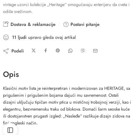
vintage uzorci kolekcije „Heritage“ omogućavaju enterijeru da cveta i
odiše svežinom.
Dostava & reklamacije
Postavi pitanje
11
ljudi
upravo gleda ovaj artikal
Podeli
Opis
Klasični motiv lista je reinterpretiran i modernizovan za HERITAGE, sa
prigušenim i prigušenim bojama dajući mu savremenost. Ostali
dizajni uključuju tipičan motiv ptica u mističnoj trobojnoj verziji, kao i
elegantnu, bezvremensku traku od blokova. Domaći šarm seoske kuće
ili dostojanstven prugasti izgled: „Nasleđe“ razlikuje dizajn zidova na
fini engleski način.