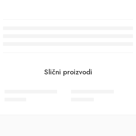
Slični proizvodi
Smart Art Gallery 46951
Wohngesund 34609
12.012
RSD
10.700
RSD