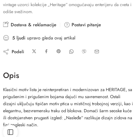
vintage uzorci kolekcije „Heritage“ omogućavaju enterijeru da cveta i
odiše svežinom.
Dostava & reklamacije
Postavi pitanje
5
ljudi
upravo gleda ovaj artikal
Podeli
Opis
Klasični motiv lista je reinterpretiran i modernizovan za HERITAGE, sa
prigušenim i prigušenim bojama dajući mu savremenost. Ostali
dizajni uključuju tipičan motiv ptica u mističnoj trobojnoj verziji, kao i
elegantnu, bezvremensku traku od blokova. Domaći šarm seoske kuće
ili dostojanstven prugasti izgled: „Nasleđe“ razlikuje dizajn zidova na
fini engleski način.