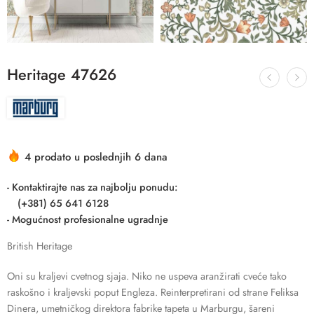
Heritage 47626
4 prodato u poslednjih 6 dana
- Kontaktirajte nas za najbolju ponudu:
(+381) 65 641 6128
- Mogućnost profesionalne ugradnje
British Heritage
Oni su kraljevi cvetnog sjaja. Niko ne uspeva aranžirati cveće tako
raskošno i kraljevski poput Engleza. Reinterpretirani od strane Feliksa
Dinera, umetničkog direktora fabrike tapeta u Marburgu, šareni