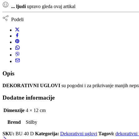
...
ljudi
upravo gleda ovaj artikal
Podeli
Opis
DEKORATIVNI UGLOVI
su pogodni i za prikrivanje manjih nepr
Dodatne informacije
Dimenzije
4 × 12 cm
Brend
Stilby
SKU:
BU 40 D
Kategorija:
Dekorativni uglovi
Tagovi:
dekorativni