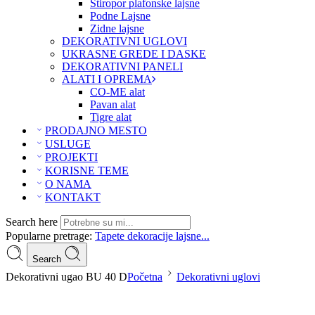
Stiropor plafonske lajsne
Podne Lajsne
Zidne lajsne
DEKORATIVNI UGLOVI
UKRASNE GREDE I DASKE
DEKORATIVNI PANELI
ALATI I OPREMA
CO-ME alat
Pavan alat
Tigre alat
PRODAJNO MESTO
USLUGE
PROJEKTI
KORISNE TEME
O NAMA
KONTAKT
Search here
Popularne pretrage:
Tapete
dekoracije
lajsne...
Search
Dekorativni ugao BU 40 D
Početna
Dekorativni uglovi