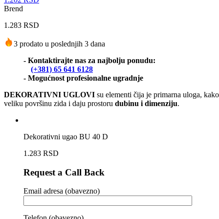
Brend
1.283
RSD
3 prodato u poslednjih 3 dana
- Kontaktirajte nas za najbolju ponudu:
(+381) 65 641 6128
- Mogućnost profesionalne ugradnje
DEKORATIVNI UGLOVI
su elementi čija je primarna uloga, kak
veliku površinu zida i daju prostoru
dubinu i dimenziju
.
Dekorativni ugao BU 40 D
1.283
RSD
Request a Call Back
Email adresa (obavezno)
Telefon (obavezno)