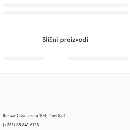
Slični proizvodi
TIGRE Valjak (1236)
Co-Me Gleterica 310LEN 240
Bulevar Cara Lazara 104, Novi Sad
(+381) 65 641 6128