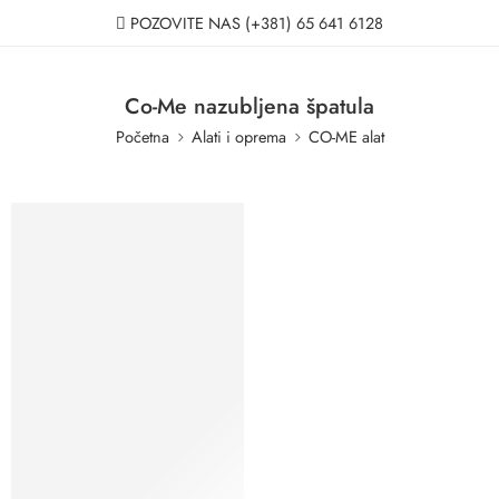
POZOVITE NAS
(+381) 65 641 6128
Co-Me nazubljena špatula
Početna
Alati i oprema
CO-ME alat