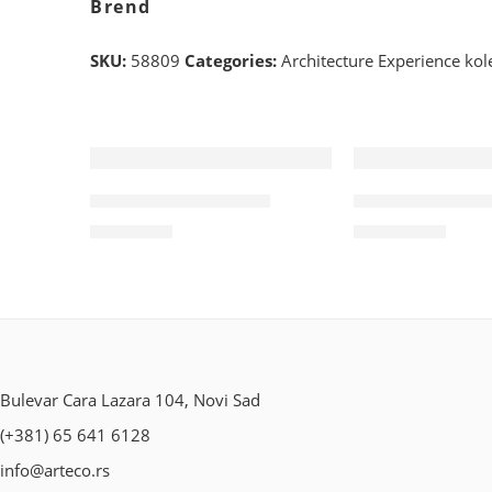
Brend
SKU:
58809
Categories:
Architecture Experience kole
Wohngesund 34708
Wohngesund 3
9.800
RSD
10.700
RSD
Bulevar Cara Lazara 104, Novi Sad
(+381) 65 641 6128
info@arteco.rs