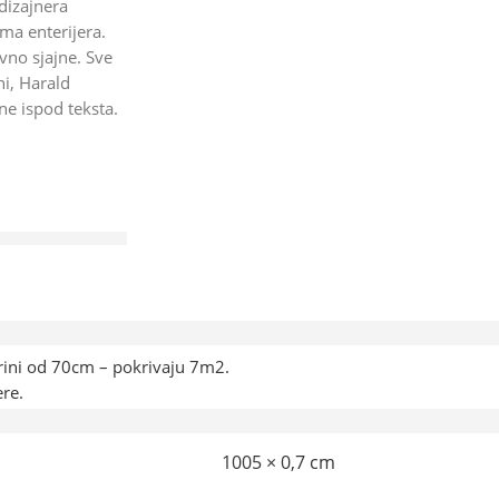
dizajnera
ima enterijera.
ivno sjajne. Sve
ni, Harald
ne ispod teksta.
irini od 70cm – pokrivaju 7m2.
ere.
1005 × 0,7 cm