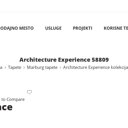
RODAJNO MESTO
USLUGE
PROJEKTI
KORISNE T
Architecture Experience 58809
na
Tapete
Marburg tapete
Architecture Experience kolekcija
 to Compare
nce