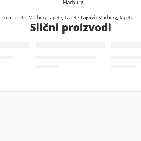
Marburg
kcija tapeta
,
Marburg tapete
,
Tapete
Tagovi:
Marburg
,
tapete
Slični proizvodi
4797
Novamur Jackie 82391
Wohngesun
3.900
RSD
8.900
RSD