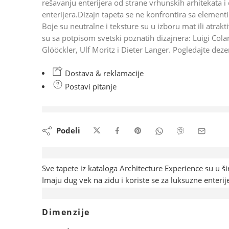
rešavanju enterijera od strane vrhunskih arhitekata i 
enterijera.Dizajn tapeta se ne konfrontira sa element
Boje su neutralne i teksture su u izboru mat ili atrakt
su sa potpisom svetski poznatih dizajnera: Luigi Cola
Glööckler, Ulf Moritz i Dieter Langer. Pogledajte deze
Dostava & reklamacije
Postavi pitanje
upravo gleda ovaj artikal
Podeli
Opis
Sve tapete iz kataloga Architecture Experience su u š
Imaju dug vek na zidu i koriste se za luksuzne enterij
Dodatne informacije
Dimenzije