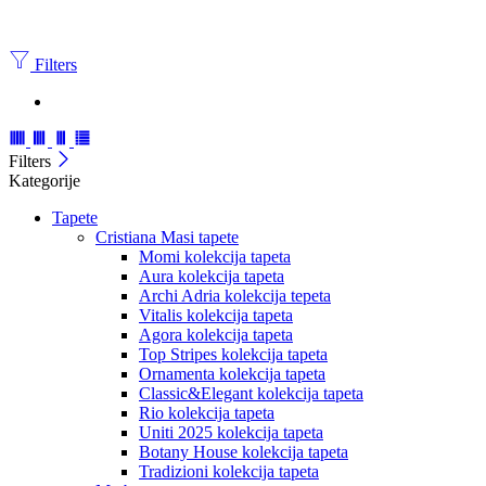
Filters
Filters
Kategorije
Tapete
Cristiana Masi tapete
Momi kolekcija tapeta
Aura kolekcija tapeta
Archi Adria kolekcija tepeta
Vitalis kolekcija tapeta
Agora kolekcija tapeta
Top Stripes kolekcija tapeta
Ornamenta kolekcija tapeta
Classic&Elegant kolekcija tapeta
Rio kolekcija tapeta
Uniti 2025 kolekcija tapeta
Botany House kolekcija tapeta
Tradizioni kolekcija tapeta