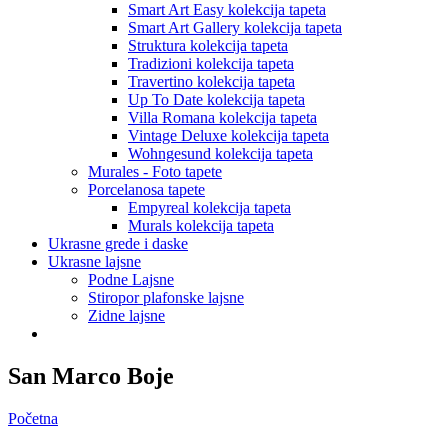
Smart Art Easy kolekcija tapeta
Smart Art Gallery kolekcija tapeta
Struktura kolekcija tapeta
Tradizioni kolekcija tapeta
Travertino kolekcija tapeta
Up To Date kolekcija tapeta
Villa Romana kolekcija tapeta
Vintage Deluxe kolekcija tapeta
Wohngesund kolekcija tapeta
Murales - Foto tapete
Porcelanosa tapete
Empyreal kolekcija tapeta
Murals kolekcija tapeta
Ukrasne grede i daske
Ukrasne lajsne
Podne Lajsne
Stiropor plafonske lajsne
Zidne lajsne
San Marco Boje
Početna