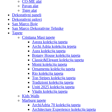
CO-ME alat
Pavan alat
Tigre alat
Dekorativni paneli
Dekorativni uglovi
San Marco Boje
San Marco Dekorativne Tehnike
Tapete
Cristiana Masi tapete
Agora kolekcija tapeta
Archi Adria kolekcija tepeta
Aura kolekcija tapeta
Botany House kolekcija tapeta
Classic&Elegant kolekcija tapeta
Momi kolekcija tapeta
Ornamenta kolekcija tapeta
Rio kolekcija tapeta
Top Stripes kolekcija tapeta
Tradizioni kolekcija tapeta
Uniti 2025 kolekcija tapeta
Vitalis kolekcija tapeta
Kids Walls
Marburg tapete
ArchiAdria 70 kolekcija tapeta
Architecture Experience kolekcija tapeta