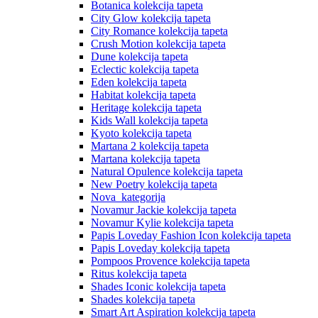
Botanica kolekcija tapeta
City Glow kolekcija tapeta
City Romance kolekcija tapeta
Crush Motion kolekcija tapeta
Dune kolekcija tapeta
Eclectic kolekcija tapeta
Eden kolekcija tapeta
Habitat kolekcija tapeta
Heritage kolekcija tapeta
Kids Wall kolekcija tapeta
Kyoto kolekcija tapeta
Martana 2 kolekcija tapeta
Martana kolekcija tapeta
Natural Opulence kolekcija tapeta
New Poetry kolekcija tapeta
Nova_kategorija
Novamur Jackie kolekcija tapeta
Novamur Kylie kolekcija tapeta
Papis Loveday Fashion Icon kolekcija tapeta
Papis Loveday kolekcija tapeta
Pompoos Provence kolekcija tapeta
Ritus kolekcija tapeta
Shades Iconic kolekcija tapeta
Shades kolekcija tapeta
Smart Art Aspiration kolekcija tapeta