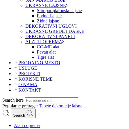
SAN MARCO BOJE
UKRASNE LAJSNE
Stiropor plafonske lajsne
Podne Lajsne
Zidne lajsne
DEKORATIVNI UGLOVI
UKRASNE GREDE I DASKE
DEKORATIVNI PANELI
ALATI I OPREMA
CO-ME alat
Pavan alat
Tigre alat
PRODAJNO MESTO
USLUGE
PROJEKTI
KORISNE TEME
O NAMA
KONTAKT
Search here
Popularne pretrage:
Tapete
dekoracije
lajsne...
Search
Alati i oprema