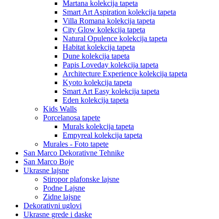
Martana kolekcija tapeta
Smart Art Aspiration kolekcija tapeta
Villa Romana kolekcija tapeta
City Glow kolekcija tapeta
Natural Opulence kolekcija tapeta
Habitat kolekcija tapeta
Dune kolekcija tapeta
Papis Loveday kolekcija tapeta
Architecture Experience kolekcija tapeta
Kyoto kolekcija tapeta
Smart Art Easy kolekcija tapeta
Eden kolekcija tapeta
Kids Walls
Porcelanosa tapete
Murals kolekcija tapeta
Empyreal kolekcija tapeta
Murales - Foto tapete
San Marco Dekorativne Tehnike
San Marco Boje
Ukrasne lajsne
Stiropor plafonske lajsne
Podne Lajsne
Zidne lajsne
Dekorativni uglovi
Ukrasne grede i daske