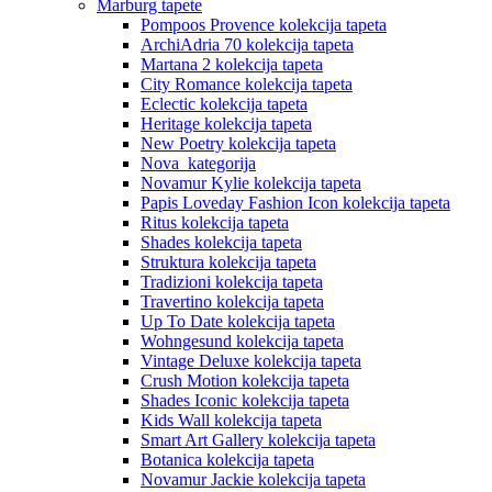
Marburg tapete
Pompoos Provence kolekcija tapeta
ArchiAdria 70 kolekcija tapeta
Martana 2 kolekcija tapeta
City Romance kolekcija tapeta
Eclectic kolekcija tapeta
Heritage kolekcija tapeta
New Poetry kolekcija tapeta
Nova_kategorija
Novamur Kylie kolekcija tapeta
Papis Loveday Fashion Icon kolekcija tapeta
Ritus kolekcija tapeta
Shades kolekcija tapeta
Struktura kolekcija tapeta
Tradizioni kolekcija tapeta
Travertino kolekcija tapeta
Up To Date kolekcija tapeta
Wohngesund kolekcija tapeta
Vintage Deluxe kolekcija tapeta
Crush Motion kolekcija tapeta
Shades Iconic kolekcija tapeta
Kids Wall kolekcija tapeta
Smart Art Gallery kolekcija tapeta
Botanica kolekcija tapeta
Novamur Jackie kolekcija tapeta