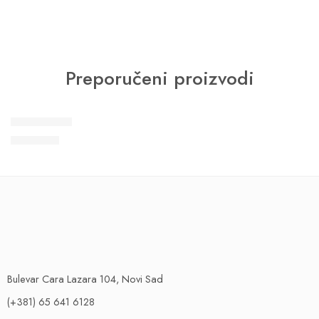
Preporučeni proizvodi
PREPORUKA
Kyoto 34166
5.800
RSD
Bulevar Cara Lazara 104, Novi Sad
(+381) 65 641 6128