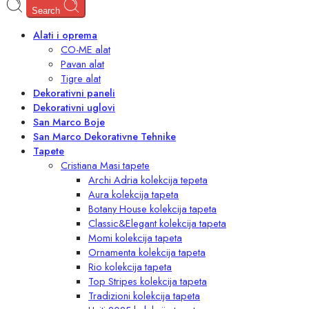
Search
Alati i oprema
CO-ME alat
Pavan alat
Tigre alat
Dekorativni paneli
Dekorativni uglovi
San Marco Boje
San Marco Dekorativne Tehnike
Tapete
Cristiana Masi tapete
Archi Adria kolekcija tepeta
Aura kolekcija tapeta
Botany House kolekcija tapeta
Classic&Elegant kolekcija tapeta
Momi kolekcija tapeta
Ornamenta kolekcija tapeta
Rio kolekcija tapeta
Top Stripes kolekcija tapeta
Tradizioni kolekcija tapeta