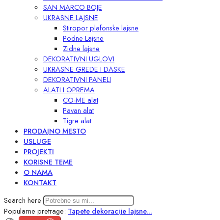
SAN MARCO BOJE
UKRASNE LAJSNE
Stiropor plafonske lajsne
Podne Lajsne
Zidne lajsne
DEKORATIVNI UGLOVI
UKRASNE GREDE I DASKE
DEKORATIVNI PANELI
ALATI I OPREMA
CO-ME alat
Pavan alat
Tigre alat
PRODAJNO MESTO
USLUGE
PROJEKTI
KORISNE TEME
O NAMA
KONTAKT
Search here
Popularne pretrage:
Tapete
dekoracije
lajsne...