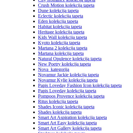
Crush Motion kolekcija tapeta
Dune kolekcija tapeta
Eclectic kolekcija tapeta
Eden kolekcija tapeta
Habitat kolekcija tapeta
Heritage kolekcija tapeta
Kids Wall kolekcija tapeta
Kyoto kolekcija tapeta
Martana 2 kolekcija tapeta
Martana kolekcija tapeta
Natural Opulence kolekcija tapeta
New Poetry kolekcija tapeta
Nova_kategorija
Novamur Jackie kolekcija tapeta
Novamur Kylie kolekcija tapeta
Papis Loveday Fashion Icon kolekcija tapeta
Papis Loveday kolekcija tapeta
Pompoos Provence kolekcija tapeta
Ritus kolekcija tapeta
Shades Iconic kolekcija tapeta
Shades kolekcija tapeta
Smart Art Aspiration kolekcija tapeta
Smart Art Easy kolekcija tapeta
Smart Art Gallery kolekcija tapeta