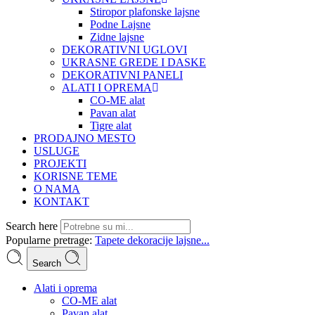
Stiropor plafonske lajsne
Podne Lajsne
Zidne lajsne
DEKORATIVNI UGLOVI
UKRASNE GREDE I DASKE
DEKORATIVNI PANELI
ALATI I OPREMA
CO-ME alat
Pavan alat
Tigre alat
PRODAJNO MESTO
USLUGE
PROJEKTI
KORISNE TEME
O NAMA
KONTAKT
Search here
Popularne pretrage:
Tapete
dekoracije
lajsne...
Search
Alati i oprema
CO-ME alat
Pavan alat