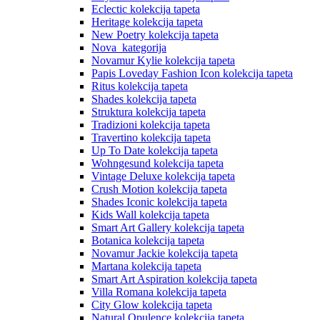
Eclectic kolekcija tapeta
Heritage kolekcija tapeta
New Poetry kolekcija tapeta
Nova_kategorija
Novamur Kylie kolekcija tapeta
Papis Loveday Fashion Icon kolekcija tapeta
Ritus kolekcija tapeta
Shades kolekcija tapeta
Struktura kolekcija tapeta
Tradizioni kolekcija tapeta
Travertino kolekcija tapeta
Up To Date kolekcija tapeta
Wohngesund kolekcija tapeta
Vintage Deluxe kolekcija tapeta
Crush Motion kolekcija tapeta
Shades Iconic kolekcija tapeta
Kids Wall kolekcija tapeta
Smart Art Gallery kolekcija tapeta
Botanica kolekcija tapeta
Novamur Jackie kolekcija tapeta
Martana kolekcija tapeta
Smart Art Aspiration kolekcija tapeta
Villa Romana kolekcija tapeta
City Glow kolekcija tapeta
Natural Opulence kolekcija tapeta