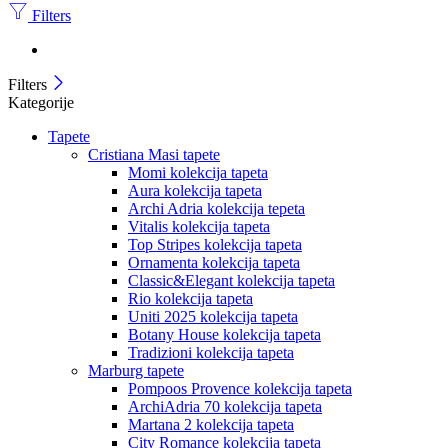
Filters
Filters
Kategorije
Tapete
Cristiana Masi tapete
Momi kolekcija tapeta
Aura kolekcija tapeta
Archi Adria kolekcija tepeta
Vitalis kolekcija tapeta
Top Stripes kolekcija tapeta
Ornamenta kolekcija tapeta
Classic&Elegant kolekcija tapeta
Rio kolekcija tapeta
Uniti 2025 kolekcija tapeta
Botany House kolekcija tapeta
Tradizioni kolekcija tapeta
Marburg tapete
Pompoos Provence kolekcija tapeta
ArchiAdria 70 kolekcija tapeta
Martana 2 kolekcija tapeta
City Romance kolekcija tapeta