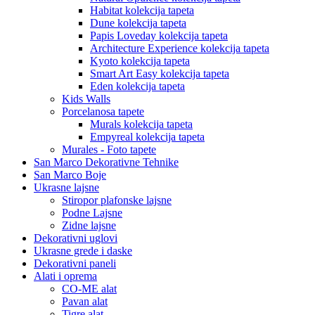
Habitat kolekcija tapeta
Dune kolekcija tapeta
Papis Loveday kolekcija tapeta
Architecture Experience kolekcija tapeta
Kyoto kolekcija tapeta
Smart Art Easy kolekcija tapeta
Eden kolekcija tapeta
Kids Walls
Porcelanosa tapete
Murals kolekcija tapeta
Empyreal kolekcija tapeta
Murales - Foto tapete
San Marco Dekorativne Tehnike
San Marco Boje
Ukrasne lajsne
Stiropor plafonske lajsne
Podne Lajsne
Zidne lajsne
Dekorativni uglovi
Ukrasne grede i daske
Dekorativni paneli
Alati i oprema
CO-ME alat
Pavan alat
Tigre alat