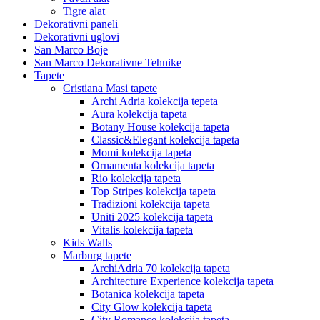
Tigre alat
Dekorativni paneli
Dekorativni uglovi
San Marco Boje
San Marco Dekorativne Tehnike
Tapete
Cristiana Masi tapete
Archi Adria kolekcija tepeta
Aura kolekcija tapeta
Botany House kolekcija tapeta
Classic&Elegant kolekcija tapeta
Momi kolekcija tapeta
Ornamenta kolekcija tapeta
Rio kolekcija tapeta
Top Stripes kolekcija tapeta
Tradizioni kolekcija tapeta
Uniti 2025 kolekcija tapeta
Vitalis kolekcija tapeta
Kids Walls
Marburg tapete
ArchiAdria 70 kolekcija tapeta
Architecture Experience kolekcija tapeta
Botanica kolekcija tapeta
City Glow kolekcija tapeta
City Romance kolekcija tapeta