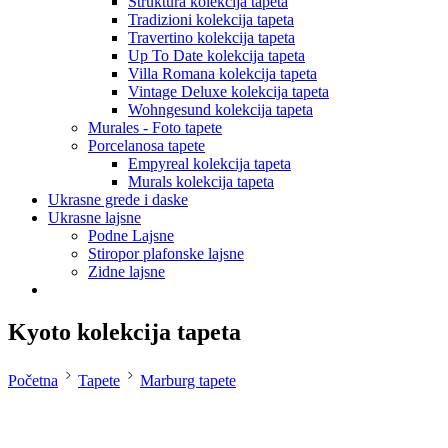
Struktura kolekcija tapeta
Tradizioni kolekcija tapeta
Travertino kolekcija tapeta
Up To Date kolekcija tapeta
Villa Romana kolekcija tapeta
Vintage Deluxe kolekcija tapeta
Wohngesund kolekcija tapeta
Murales - Foto tapete
Porcelanosa tapete
Empyreal kolekcija tapeta
Murals kolekcija tapeta
Ukrasne grede i daske
Ukrasne lajsne
Podne Lajsne
Stiropor plafonske lajsne
Zidne lajsne
Kyoto kolekcija tapeta
Početna
Tapete
Marburg tapete