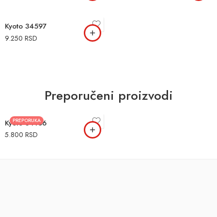
Kyoto 34597
9.250
RSD
Preporučeni proizvodi
PREPORUKA
Kyoto 34166
5.800
RSD