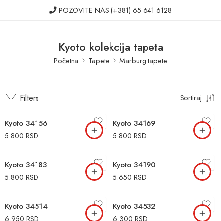
POZOVITE NAS
(+381) 65 641 6128
Kyoto kolekcija tapeta
Početna
Tapete
Marburg tapete
Filters
Sortiraj
Kyoto 34156
Kyoto 34169
5.800
RSD
5.800
RSD
Kyoto 34183
Kyoto 34190
5.800
RSD
5.650
RSD
Kyoto 34514
Kyoto 34532
6.950
RSD
6.300
RSD