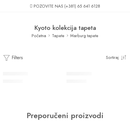
POZOVITE NAS
(+381) 65 641 6128
Kyoto kolekcija tapeta
Početna
Tapete
Marburg tapete
Filters
Sortiraj
Kyoto 34156
Kyoto 34514
5.800
RSD
6.950
RSD
Preporučeni proizvodi