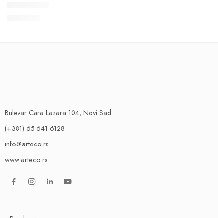
PREPORUKA
Kyoto 34166
5.800
RSD
Bulevar Cara Lazara 104, Novi Sad
(+381) 65 641 6128
info@arteco.rs
www.arteco.rs