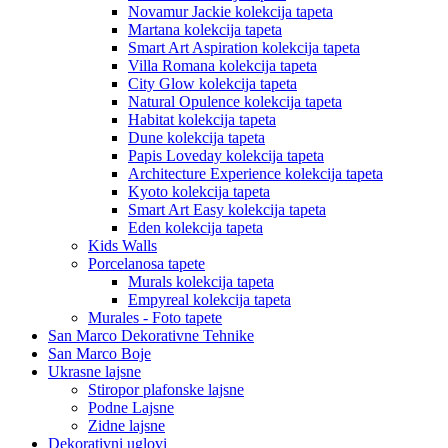
Novamur Jackie kolekcija tapeta
Martana kolekcija tapeta
Smart Art Aspiration kolekcija tapeta
Villa Romana kolekcija tapeta
City Glow kolekcija tapeta
Natural Opulence kolekcija tapeta
Habitat kolekcija tapeta
Dune kolekcija tapeta
Papis Loveday kolekcija tapeta
Architecture Experience kolekcija tapeta
Kyoto kolekcija tapeta
Smart Art Easy kolekcija tapeta
Eden kolekcija tapeta
Kids Walls
Porcelanosa tapete
Murals kolekcija tapeta
Empyreal kolekcija tapeta
Murales - Foto tapete
San Marco Dekorativne Tehnike
San Marco Boje
Ukrasne lajsne
Stiropor plafonske lajsne
Podne Lajsne
Zidne lajsne
Dekorativni uglovi