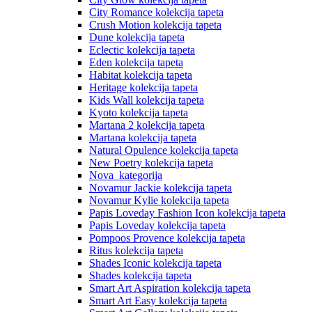
City Romance kolekcija tapeta
Crush Motion kolekcija tapeta
Dune kolekcija tapeta
Eclectic kolekcija tapeta
Eden kolekcija tapeta
Habitat kolekcija tapeta
Heritage kolekcija tapeta
Kids Wall kolekcija tapeta
Kyoto kolekcija tapeta
Martana 2 kolekcija tapeta
Martana kolekcija tapeta
Natural Opulence kolekcija tapeta
New Poetry kolekcija tapeta
Nova_kategorija
Novamur Jackie kolekcija tapeta
Novamur Kylie kolekcija tapeta
Papis Loveday Fashion Icon kolekcija tapeta
Papis Loveday kolekcija tapeta
Pompoos Provence kolekcija tapeta
Ritus kolekcija tapeta
Shades Iconic kolekcija tapeta
Shades kolekcija tapeta
Smart Art Aspiration kolekcija tapeta
Smart Art Easy kolekcija tapeta