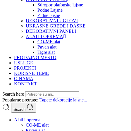
Stiropor plafonske lajsne
Podne Lajsne
Zidne lajsne
DEKORATIVNI UGLOVI
UKRASNE GREDE I DASKE
DEKORATIVNI PANELI
ALATI I OPREMA
CO-ME alat
Pavan alat
Tigre alat
PRODAJNO MESTO
USLUGE
PROJEKTI
KORISNE TEME
O NAMA
KONTAKT
Search here
Popularne pretrage:
Tapete
dekoracije
lajsne...
Search
Alati i oprema
CO-ME alat
Pavan alat