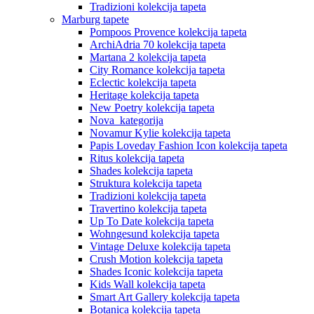
Tradizioni kolekcija tapeta
Marburg tapete
Pompoos Provence kolekcija tapeta
ArchiAdria 70 kolekcija tapeta
Martana 2 kolekcija tapeta
City Romance kolekcija tapeta
Eclectic kolekcija tapeta
Heritage kolekcija tapeta
New Poetry kolekcija tapeta
Nova_kategorija
Novamur Kylie kolekcija tapeta
Papis Loveday Fashion Icon kolekcija tapeta
Ritus kolekcija tapeta
Shades kolekcija tapeta
Struktura kolekcija tapeta
Tradizioni kolekcija tapeta
Travertino kolekcija tapeta
Up To Date kolekcija tapeta
Wohngesund kolekcija tapeta
Vintage Deluxe kolekcija tapeta
Crush Motion kolekcija tapeta
Shades Iconic kolekcija tapeta
Kids Wall kolekcija tapeta
Smart Art Gallery kolekcija tapeta
Botanica kolekcija tapeta