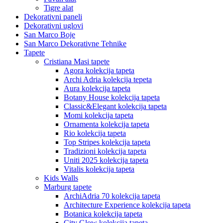
Tigre alat
Dekorativni paneli
Dekorativni uglovi
San Marco Boje
San Marco Dekorativne Tehnike
Tapete
Cristiana Masi tapete
Agora kolekcija tapeta
Archi Adria kolekcija tepeta
Aura kolekcija tapeta
Botany House kolekcija tapeta
Classic&Elegant kolekcija tapeta
Momi kolekcija tapeta
Ornamenta kolekcija tapeta
Rio kolekcija tapeta
Top Stripes kolekcija tapeta
Tradizioni kolekcija tapeta
Uniti 2025 kolekcija tapeta
Vitalis kolekcija tapeta
Kids Walls
Marburg tapete
ArchiAdria 70 kolekcija tapeta
Architecture Experience kolekcija tapeta
Botanica kolekcija tapeta
City Glow kolekcija tapeta