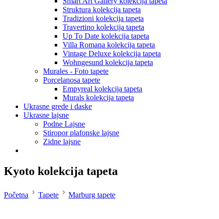
Smart Art Gallery kolekcija tapeta
Struktura kolekcija tapeta
Tradizioni kolekcija tapeta
Travertino kolekcija tapeta
Up To Date kolekcija tapeta
Villa Romana kolekcija tapeta
Vintage Deluxe kolekcija tapeta
Wohngesund kolekcija tapeta
Murales - Foto tapete
Porcelanosa tapete
Empyreal kolekcija tapeta
Murals kolekcija tapeta
Ukrasne grede i daske
Ukrasne lajsne
Podne Lajsne
Stiropor plafonske lajsne
Zidne lajsne
Kyoto kolekcija tapeta
Početna
Tapete
Marburg tapete