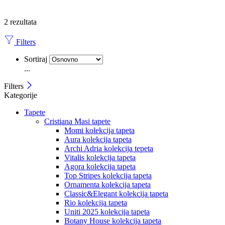
2 rezultata
Filters
Sortiraj
...
Filters
Kategorije
Tapete
Cristiana Masi tapete
Momi kolekcija tapeta
Aura kolekcija tapeta
Archi Adria kolekcija tepeta
Vitalis kolekcija tapeta
Agora kolekcija tapeta
Top Stripes kolekcija tapeta
Ornamenta kolekcija tapeta
Classic&Elegant kolekcija tapeta
Rio kolekcija tapeta
Uniti 2025 kolekcija tapeta
Botany House kolekcija tapeta